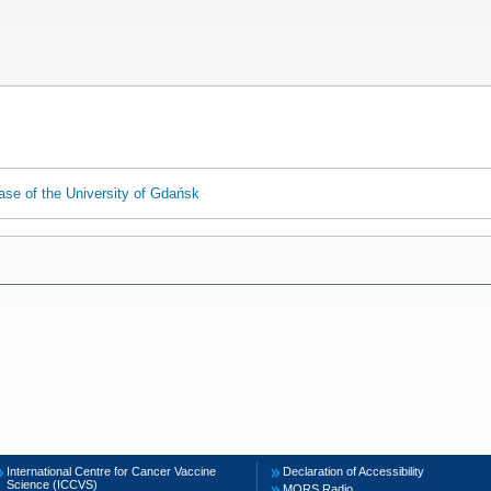
ase of the University of Gdańsk
International Centre for Cancer Vaccine
Declaration of Accessibility
Science (ICCVS)
MORS Radio