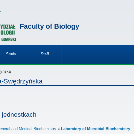
Faculty of Biology
Study
Staff
»
»
zyńska
ka-Swędrzyńska
 jednostkach
eneral and Medical Biochemistry
Laboratory of Microbial Biochemistry