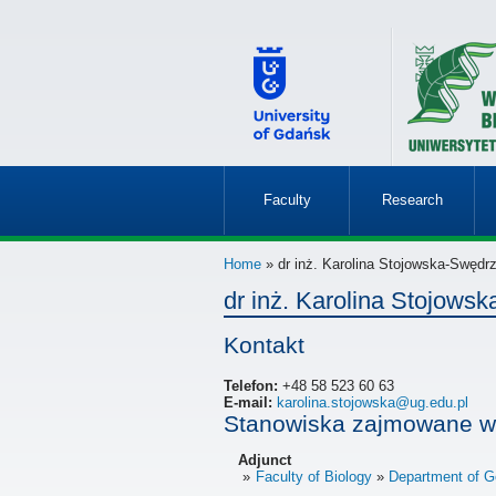
Faculty
Research
»
»
Home
» dr inż. Karolina Stojowska-Swędr
dr inż. Karolina Stojows
Kontakt
Telefon:
+48 58 523 60 63
E-mail:
karolina.stojowska@ug.edu.pl
Stanowiska zajmowane w
Adjunct
Faculty of Biology
Department of G