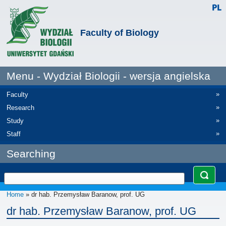
Faculty of Biology
Menu - Wydział Biologii - wersja angielska
»
Faculty
»
Research
»
Study
»
Staff
Searching
Home
» dr hab. Przemysław Baranow, prof. UG
dr hab. Przemysław Baranow, prof. UG