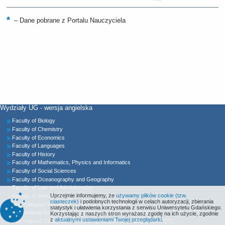
–
Dane pobrane z Portalu Nauczyciela
Wydziały UG - wersja angielska
Faculty of Biology
Faculty of Chemistry
Faculty of Economics
Faculty of Languages
Faculty of History
Faculty of Mathematics, Physics and Informatics
Faculty of Social Sciences
Faculty of Oceanography and Geography
Faculty of Law and Administration
Uprzejmie informujemy, że
używamy plików cookie (tzw.
Faculty of Management
ciasteczek)
i podobnych technologii w celach autoryzacji, zbierania
Intercollegiate Faculty of Biotechnology UG&MUG
statystyk i ułatwienia korzystania z serwisu Uniwersytetu Gdańskiego.
International Centre for Cancer Vaccine Science (ICCVS)
Korzystając z naszych stron wyrażasz zgodę na ich użycie, zgodnie
z
aktualnymi ustawieniami Twojej przeglądarki
.
International Centre for Theory of Quantum Technologies (ICTQT)